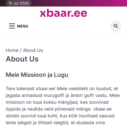
Skip
15 Jul 2026
xbaar.ee
to
content
MENU
Home
About Us
About Us
Meie Missioon ja Lugu
Tere tulemast xbaar.ee! Meie veebileht on loodud, et
jagada armastust murugolfi ja ämbri golfi vastu. Meie
missioon on tuua kokku mängijad, kes soovivad
õppida ja nautida neid põnevaid mänge. xbaar.ee
sündis soovist luua koht, kus kõik huvilised saavad
leida selged ja lihtsad reeglid, et alustada oma