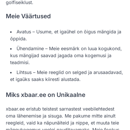
golfiseiklust.
Meie Väärtused
Avatus – Usume, et igaühel on õigus mängida ja
õppida.
Ühendamine – Meie eesmärk on luua kogukond,
kus mängijad saavad jagada oma kogemusi ja
teadmisi.
Lihtsus – Meie reeglid on selged ja arusaadavad,
et igaüks saaks kiiresti alustada.
Miks xbaar.ee on Unikaalne
xbaar.ee eristub teistest sarnastest veebilehtedest
oma lähenemise ja sisuga. Me pakume mitte ainult
reegleid, vaid ka näpunäiteid ja nippe, et muuta teie
mängukogemus veelgi nauditavamaks. Meie fookus