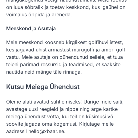
on luua sõbralik ja toetav keskkond, kus igaühel on
võimalus õppida ja areneda.
Meeskond ja Asutaja
Meie meeskond koosneb kirglikest golfihuvilistest,
kes jagavad ühist armastust murugolfi ja ämbri golfi
vastu. Meie asutaja on pühendunud sellele, et tuua
teieni parimad ressursid ja teadmised, et saaksite
nautida neid mänge täie rinnaga.
Kutsu Meiega Ühendust
Oleme alati avatud suhtlemiseks! Uurige meie saiti,
avastage uusi reegleid ja nippe ning ärge kartke
meiega ühendust võtta, kui teil on küsimusi või
soovite jagada oma kogemusi. Kirjutage meile
aadressil
hello@xbaar.ee
.