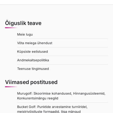
Õiguslik teave
Meie lugu
Võta meiega ühendust
Küpsiste eelistused
Andmekaitsepoliitika
Teenuse tingimused
Viimased postitused
Murugolf: Skoorimise kohandused, Hinnangusüsteemid,
Konkurentsimängu reeglid
Bucket Golf: Punktide arvestamine turniiridel,
meistrivõistluste formaadid, liiga mängud