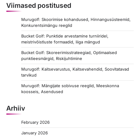
Viimased postitused
Murugolf: Skoorimise kohandused, Hinnangusüsteemid,
Konkurentsimängu reeglid
Bucket Golf: Punktide arvestamine turniiridel,
meistrivõistluste formaadid, liiga mängud
Bucket Golf: Skoreerimisstrateegiad, Optimaalsed
punktieesmärgid, Riskijuhtimine
Murugolf: Kaitsevarustus, Kaitsevahendid, Soovitatavad
tarvikud
Murugolf: Mängijate sobivuse reeglid, Meeskonna
koosseis, Asendused
Arhiiv
February 2026
January 2026