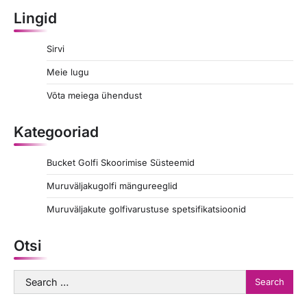
Lingid
Sirvi
Meie lugu
Võta meiega ühendust
Kategooriad
Bucket Golfi Skoorimise Süsteemid
Muruväljakugolfi mängureeglid
Muruväljakute golfivarustuse spetsifikatsioonid
Otsi
Search
for: