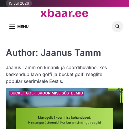
Skip
15 Jul 2026
xbaar.ee
to
content
MENU
Author:
Jaanus Tamm
Jaanus Tamm on kirjanik ja spordihuviline, kes
keskendub lawn golfi ja bucket golfi reeglite
populariseerimisele Eestis.
BUCKET GOLFI SKOORIMISE SÜSTEEMID