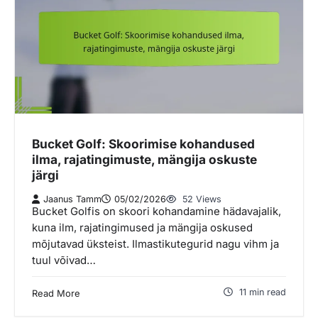
Bucket Golf: Skoorimise kohandused
ilma, rajatingimuste, mängija oskuste
järgi
Jaanus Tamm
05/02/2026
52 Views
Bucket Golfis on skoori kohandamine hädavajalik,
kuna ilm, rajatingimused ja mängija oskused
mõjutavad üksteist. Ilmastikutegurid nagu vihm ja
tuul võivad…
11 min read
Read More