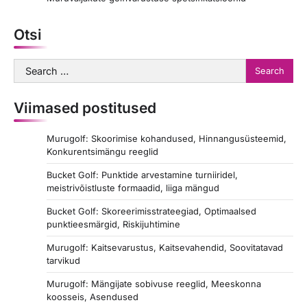
a
t
Otsi
i
o
Search
for:
n
Viimased postitused
Murugolf: Skoorimise kohandused, Hinnangusüsteemid,
Konkurentsimängu reeglid
Bucket Golf: Punktide arvestamine turniiridel,
meistrivõistluste formaadid, liiga mängud
Bucket Golf: Skoreerimisstrateegiad, Optimaalsed
punktieesmärgid, Riskijuhtimine
Murugolf: Kaitsevarustus, Kaitsevahendid, Soovitatavad
tarvikud
Murugolf: Mängijate sobivuse reeglid, Meeskonna
koosseis, Asendused