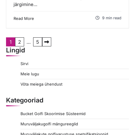
järgimine…
9 min read
Read More
P
1
2
…
5
Lingid
o
s
Sirvi
t
Meie lugu
s
Võta meiega ühendust
p
a
Kategooriad
g
Bucket Golfi Skoorimise Süsteemid
i
Muruväljakugolfi mängureeglid
n
Muruväljakute golfivarustuse spetsifikatsioonid