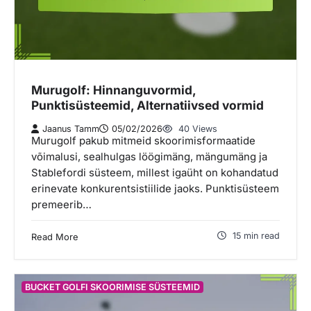
Murugolf: Hinnanguvormid,
Punktisüsteemid, Alternatiivsed vormid
Jaanus Tamm
05/02/2026
40 Views
Murugolf pakub mitmeid skoorimisformaatide
võimalusi, sealhulgas löögimäng, mängumäng ja
Stablefordi süsteem, millest igaüht on kohandatud
erinevate konkurentsistiilide jaoks. Punktisüsteem
premeerib…
15 min read
Read More
BUCKET GOLFI SKOORIMISE SÜSTEEMID