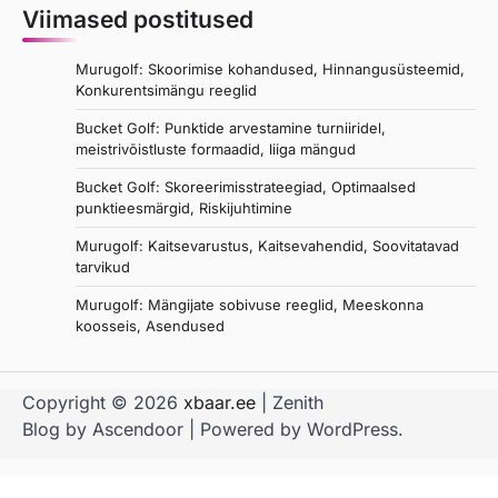
Viimased postitused
Murugolf: Skoorimise kohandused, Hinnangusüsteemid,
Konkurentsimängu reeglid
Bucket Golf: Punktide arvestamine turniiridel,
meistrivõistluste formaadid, liiga mängud
Bucket Golf: Skoreerimisstrateegiad, Optimaalsed
punktieesmärgid, Riskijuhtimine
Murugolf: Kaitsevarustus, Kaitsevahendid, Soovitatavad
tarvikud
Murugolf: Mängijate sobivuse reeglid, Meeskonna
koosseis, Asendused
Copyright © 2026
xbaar.ee
| Zenith
Blog by
Ascendoor
| Powered by
WordPress
.