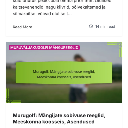
kuid ohutus peaks alati olema prioriteet. Olulised
kaitsevahendid, nagu kiivrid, põlvekaitsmed ja
silmakaitse, võivad oluliselt…
14 min read
Read More
MURUVÄLJAKUGOLFI MÄNGUREEGLID
Murugolf: Mängijate sobivuse reeglid,
Meeskonna koosseis, Asendused