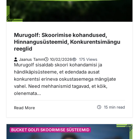
Murugolf: Skoorimise kohandused,
Hinnangusüsteemid, Konkurentsimängu
reeglid
Jaanus Tamm
10/02/2026
175 Views
Murugolf sisaldab skoori kohandamisi ja
händikäpisüsteeme, et edendada ausat
konkurentsi erineva oskustasemega mängijate
vahel. Need mehhanismid tagavad, et kõik,
olenemata…
15 min read
Read More
BUCKET GOLFI SKOORIMISE SÜSTEEMID