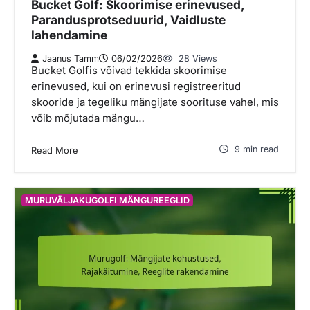
Bucket Golf: Skoorimise erinevused,
Parandusprotseduurid, Vaidluste
lahendamine
Jaanus Tamm
06/02/2026
28 Views
Bucket Golfis võivad tekkida skoorimise
erinevused, kui on erinevusi registreeritud
skooride ja tegeliku mängijate soorituse vahel, mis
võib mõjutada mängu…
9 min read
Read More
MURUVÄLJAKUGOLFI MÄNGUREEGLID