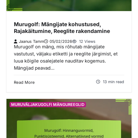
Murugolf: Mängijate kohustused,
Rajakäitumine, Reeglite rakendamine
Jaanus Tamm
05/02/2026
12 Views
Murugolf on mäng, mis rõhutab mängijate
vastutust, väljaku etiketti ja reeglite järgimist, et
luua kõigile osalejatele nauditav kogemus.
Mängijad peavad…
13 min read
Read More
MURUVÄLJAKUGOLFI MÄNGUREEGLID