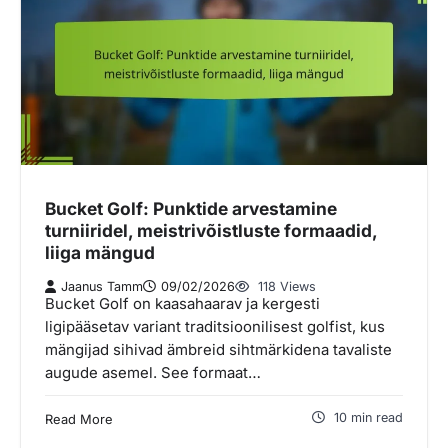
Bucket Golf: Punktide arvestamine
turniiridel, meistrivõistluste formaadid,
liiga mängud
Jaanus Tamm
09/02/2026
118 Views
Bucket Golf on kaasahaarav ja kergesti
ligipääsetav variant traditsioonilisest golfist, kus
mängijad sihivad ämbreid sihtmärkidena tavaliste
augude asemel. See formaat…
10 min read
Read More