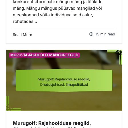
konkurentsiformaati: mängu mäng ja löökide
mäng. Mängu mängus püüavad mängijad või
meeskonnad võita individuaalseid auke,
rõhutades…
15 min read
Read More
MURUVÄLJAKUGOLFI MÄNGUREEGLID
Murugolf: Rajahoolduse reeglid,