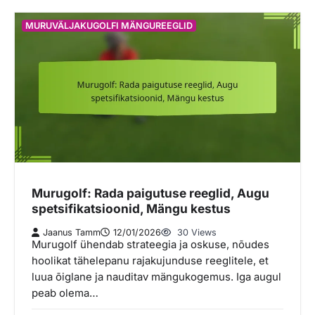
MURUVÄLJAKUGOLFI MÄNGUREEGLID
Murugolf: Rada paigutuse reeglid, Augu
spetsifikatsioonid, Mängu kestus
Jaanus Tamm
12/01/2026
30 Views
Murugolf ühendab strateegia ja oskuse, nõudes
hoolikat tähelepanu rajakujunduse reeglitele, et
luua õiglane ja nauditav mängukogemus. Iga augul
peab olema…