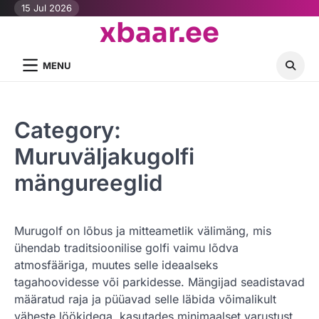
Skip
15 Jul 2026
xbaar.ee
to
content
MENU
Category:
Muruväljakugolfi
mängureeglid
Murugolf on lõbus ja mitteametlik välimäng, mis
ühendab traditsioonilise golfi vaimu lõdva
atmosfääriga, muutes selle ideaalseks
tagahoovidesse või parkidesse. Mängijad seadistavad
määratud raja ja püüavad selle läbida võimalikult
väheste löökidega, kasutades minimaalset varustust