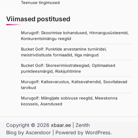
Teenuse tingimused
Viimased postitused
Murugolf: Skoorimise kohandused, Hinnangusüsteemid,
Konkurentsimängu reeglid
Bucket Golf: Punktide arvestamine turniiridel,
meistrivõistluste formaadid, liiga mängud
Bucket Golf: Skoreerimisstrateegiad, Optimaalsed
punktieesmärgid, Riskijuhtimine
Murugolf: Kaitsevarustus, Kaitsevahendid, Soovitatavad
tarvikud
Murugolf: Mängijate sobivuse reeglid, Meeskonna
koosseis, Asendused
Copyright © 2026
xbaar.ee
| Zenith
Blog by
Ascendoor
| Powered by
WordPress
.