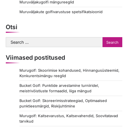
Muruväljakugolfi mängureeglid
n
a
Muruväljakute golfivarustuse spetsifikatsioonid
t
Otsi
i
o
Search
for:
n
Viimased postitused
Murugolf: Skoorimise kohandused, Hinnangusüsteemid,
Konkurentsimängu reeglid
Bucket Golf: Punktide arvestamine turniiridel,
meistrivõistluste formaadid, liiga mängud
Bucket Golf: Skoreerimisstrateegiad, Optimaalsed
punktieesmärgid, Riskijuhtimine
Murugolf: Kaitsevarustus, Kaitsevahendid, Soovitatavad
tarvikud