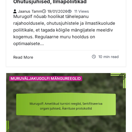
Ohutusjuhised, Ilmapoliitikad
Jaanus Tamm
19/01/2026
11 Views
Murugolf nõuab hoolikat tähelepanu
rajahooldusele, ohutusjuhistele ja ilmastikuolude
poliitikale, et tagada kõigile mängijatele meeldiv
kogemus. Regulaarne muru hooldus on
optimaalsete…
10 min read
Read More
MURUVÄLJAKUGOLFI MÄNGUREEGLID