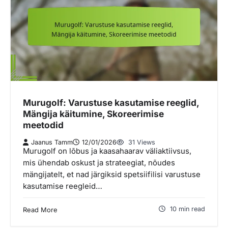
Murugolf: Varustuse kasutamise reeglid,
Mängija käitumine, Skoreerimise
meetodid
Jaanus Tamm
12/01/2026
31 Views
Murugolf on lõbus ja kaasahaarav väliaktiivsus,
mis ühendab oskust ja strateegiat, nõudes
mängijatelt, et nad järgiksid spetsiifilisi varustuse
kasutamise reegleid…
10 min read
Read More