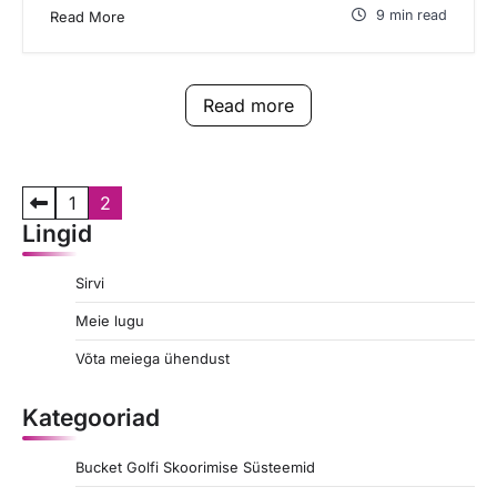
9 min read
Read More
Read more
P
1
2
Lingid
o
s
Sirvi
t
Meie lugu
s
Võta meiega ühendust
p
a
Kategooriad
g
Bucket Golfi Skoorimise Süsteemid
i