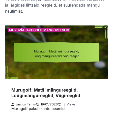
ja järgides lihtsaid reegleid, et suurendada mängu
nautimist.
MURUVÄLJAKUGOLFI MÄNGUREEGLID
Murugolf: Matši mängureeglid,
Löögimängureeglid, Viigireeglid
Jaanus Tamm
19/01/2026
8 Views
Murugolf pakub kahte peamist