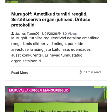
Murugolf: Ametlikud turniiri reeglid,
Sertifitseeriva organi juhised, Ürituse
protokollid
Jaanus Tamm
15/01/2026
80 Views
Murugolfi turniire reguleerivad detailne ametlikud
reeglid, mis dikteerivad mängu, punktide
arvestuse ja mängijate käitumise, edendades
ausat konkurentsi. Erinevad tunnustatud
organisatsioonid…
11 min read
Read More
MURUVÄLJAKUGOLFI MÄNGUREEGLID