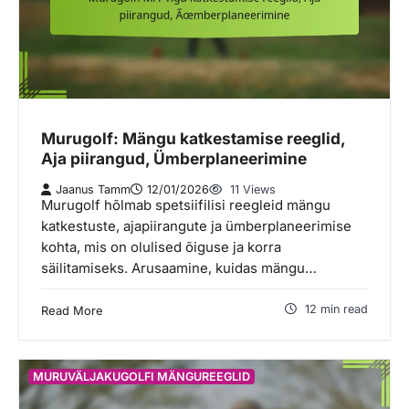
Murugolf: Mängu katkestamise reeglid,
Aja piirangud, Ümberplaneerimine
Jaanus Tamm
12/01/2026
11 Views
Murugolf hõlmab spetsiifilisi reegleid mängu
katkestuste, ajapiirangute ja ümberplaneerimise
kohta, mis on olulised õiguse ja korra
säilitamiseks. Arusaamine, kuidas mängu…
12 min read
Read More
MURUVÄLJAKUGOLFI MÄNGUREEGLID